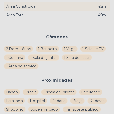
Área Construída
45m²
Área Total
45m²
Cômodos
2 Dormitórios
1 Banheiro
1 Vaga
1 Sala de TV
1 Cozinha
1 Sala de jantar
1 Sala de estar
1 Área de serviço
Proximidades
Banco
Escola
Escola de idioma
Faculdade
Farmácia
Hospital
Padaria
Praça
Rodovia
Shopping
Supermercado
Transporte público