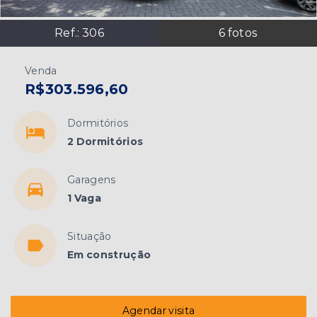
Ref.:
306
6
fotos
Venda
R$303.596,60
Dormitórios
2 Dormitórios
Garagens
1 Vaga
Situação
Em construção
Agendar visita