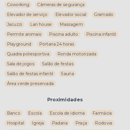
Coworking
Câmeras de segurança
Elevador de serviço
Elevador social
Gramado
Jacuzzi
Lan house
Massagem
Permite animais
Piscina adulto
Piscina infantil
Playground
Portaria 24 horas
Quadra poliesportiva
Ronda motorizada
Sala de jogos
Salão de festas
Salão de festas infantil
Sauna
Área verde preservada
Proximidades
Banco
Escola
Escola de idioma
Farmácia
Hospital
Igreja
Padaria
Praça
Rodovia