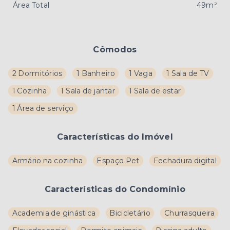
Área Total
49m²
Cômodos
2 Dormitórios
1 Banheiro
1 Vaga
1 Sala de TV
1 Cozinha
1 Sala de jantar
1 Sala de estar
1 Área de serviço
Características do Imóvel
Armário na cozinha
Espaço Pet
Fechadura digital
Características do Condomínio
Academia de ginástica
Bicicletário
Churrasqueira