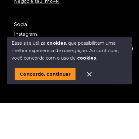
Negocie seu Imóvel
Social
Instagram
Esse site utiliza
cookies
, que possibilitam uma
melhor experiência de navegação.
Ao continuar,
Olá! Estamos disponíveis para te ajudar.
você concorda com o uso de
cookies
.
© Copyright 2026 - Momax Imóveis - Todos os direitos
reservados
Concordo, continuar
SITE PARA IMOBILIARIA
Início
Histórico
Favoritos