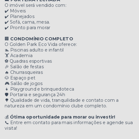
O imóvel será vendido com:
✔️ Móveis
✔️ Planejados
✔️ Sofá, cama, mesa.
✔️ Pronto para morar
🏢
CONDOMÍNIO COMPLETO
O Golden Park Eco Vida oferece:
🏊 Piscinas adulto e infantil
🏋️ Academia
⚽ Quadras esportivas
🎉 Salão de festas
🔥 Churrasqueiras
🐶 Espaço pet
🎮 Salão de jogos
👧 Playground e brinquedoteca
🛡️ Portaria e segurança 24h
🌳 Qualidade de vida, tranquilidade e contato com a
natureza em um condomínio clube completo.
💰
Ótima oportunidade para morar ou investir!
📞 Entre em contato para mais informações e agende sua
visita!