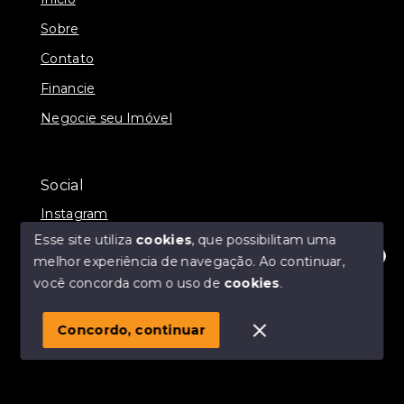
Sobre
Contato
Financie
Negocie seu Imóvel
Social
Instagram
Esse site utiliza
cookies
, que possibilitam uma
melhor experiência de navegação.
Ao continuar,
Olá! Estamos disponíveis para te ajudar.
você concorda com o uso de
cookies
.
© Copyright 2026 - Momax Imóveis - Todos os direitos
reservados
Concordo, continuar
SITE PARA IMOBILIARIA