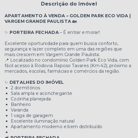
Descrição do imóvel
APARTAMENTO À VENDA – GOLDEN PARK ECO VIDA |
VARGEM GRANDE PAULISTA
🏡
✨
PORTEIRA FECHADA
– É entrar e morar!
Excelente oportunidade para quem busca conforto,
segurança e lazer completo em uma das regiões que
mais crescem em Vargem Grande Paulista.
📍 Localizado no condomínio Golden Park Eco Vida, com
fácil acesso à Rodovia Raposo Tavares (Km 42), próximo a
mercados, escolas, farmácias e comércios da região.
✨
DETALHES DO IMÓVEL
2 dormitórios
Sala ampla e aconchegante
Cozinha planejada
Banheiro
Varanda
1 vaga de garagem
Excelente iluminação natural
Apartamento moderno e bem distribuído
🛋️
PORTEIRA FECHADA