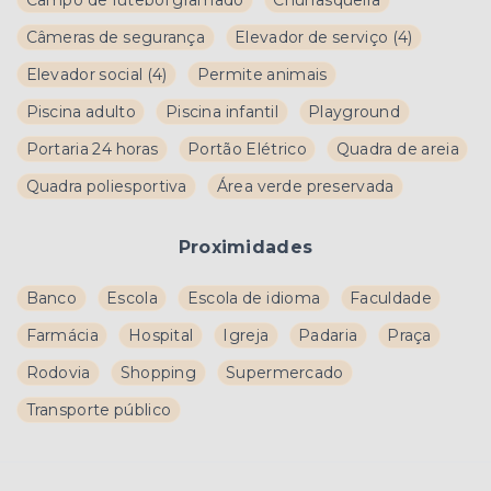
Campo de futebol gramado
Churrasqueira
Câmeras de segurança
Elevador de serviço
(
4
)
Elevador social
(
4
)
Permite animais
Piscina adulto
Piscina infantil
Playground
Portaria 24 horas
Portão Elétrico
Quadra de areia
Quadra poliesportiva
Área verde preservada
Proximidades
Banco
Escola
Escola de idioma
Faculdade
Farmácia
Hospital
Igreja
Padaria
Praça
Rodovia
Shopping
Supermercado
Transporte público