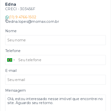
Edna
CRECI -
303456F
(11) 9 4766-1502
edna.lopes@momax.com.br
Nome
Telefone
E-mail
Mensagem