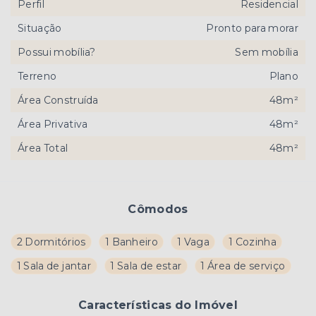
Perfil
Residencial
Situação
Pronto para morar
Possui mobília?
Sem mobília
Terreno
Plano
Área Construída
48m²
Área Privativa
48m²
Área Total
48m²
Cômodos
2 Dormitórios
1 Banheiro
1 Vaga
1 Cozinha
1 Sala de jantar
1 Sala de estar
1 Área de serviço
Características do Imóvel