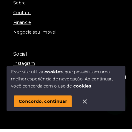
Sobre
Contato
Financie
Negocie seu Imóvel
Social
Instagram
Esse site utiliza
cookies
, que possibilitam uma
melhor experiência de navegação.
Ao continuar,
Olá! Estamos disponíveis para te ajudar.
você concorda com o uso de
cookies
.
© Copyright 2026 - Momax Imóveis - Todos os direitos
reservados
Concordo, continuar
SITE PARA IMOBILIARIA