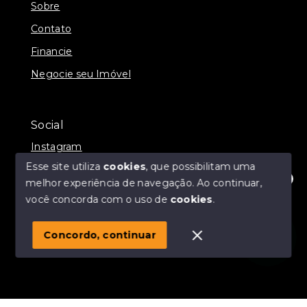
Sobre
Contato
Financie
Negocie seu Imóvel
Social
Instagram
Esse site utiliza
cookies
, que possibilitam uma
melhor experiência de navegação.
Ao continuar,
Olá! Estamos disponíveis para te ajudar.
você concorda com o uso de
cookies
.
© Copyright 2026 - Momax Imóveis - Todos os direitos
reservados
Concordo, continuar
SITE PARA IMOBILIARIA