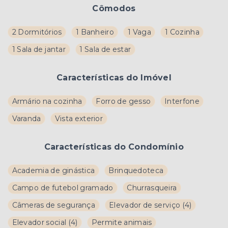
Cômodos
2 Dormitórios
1 Banheiro
1 Vaga
1 Cozinha
1 Sala de jantar
1 Sala de estar
Características do Imóvel
Armário na cozinha
Forro de gesso
Interfone
Varanda
Vista exterior
Características do Condomínio
Academia de ginástica
Brinquedoteca
Campo de futebol gramado
Churrasqueira
Câmeras de segurança
Elevador de serviço
(
4
)
Elevador social
(
4
)
Permite animais