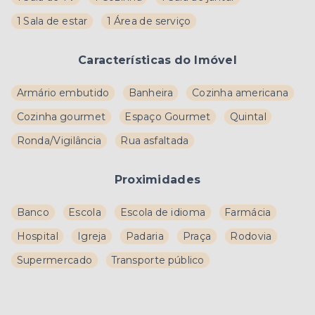
1 Sala de estar
1 Área de serviço
Características do Imóvel
Armário embutido
Banheira
Cozinha americana
Cozinha gourmet
Espaço Gourmet
Quintal
Ronda/Vigilância
Rua asfaltada
Proximidades
Banco
Escola
Escola de idioma
Farmácia
Hospital
Igreja
Padaria
Praça
Rodovia
Supermercado
Transporte público