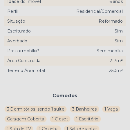
Idade do imóvel
6 anos
Perfil
Residencial/Comercial
Situação
Reformado
Escriturado
Sim
Averbado
Sim
Possui mobília?
Sem mobília
Área Construída
217m²
Terreno Área Total
250m²
Cômodos
3 Dormitórios, sendo 1 suíte
3 Banheiros
1 Vaga
Garagem Coberta
1 Closet
1 Escritório
1 Sala de TV
1 Cozinha
1 Sala de jantar