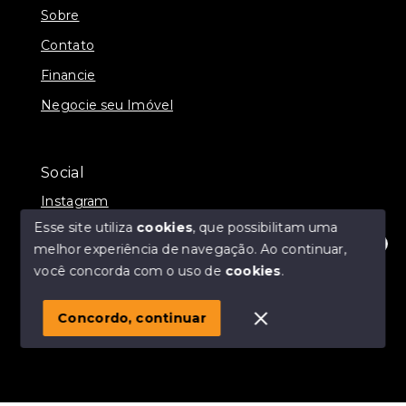
Sobre
Contato
Financie
Negocie seu Imóvel
Social
Instagram
Esse site utiliza
cookies
, que possibilitam uma
melhor experiência de navegação.
Ao continuar,
Olá! Estamos disponíveis para te ajudar.
você concorda com o uso de
cookies
.
© Copyright 2026 - Momax Imóveis - Todos os direitos
reservados
Concordo, continuar
SITE PARA IMOBILIARIA