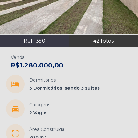
Ref.:
350
42
fotos
Venda
R$1.280.000,00
Dormitórios
3 Dormitórios, sendo 3 suítes
Garagens
2 Vagas
Área Construída
200 m²