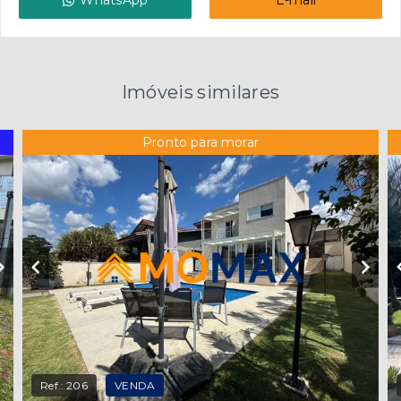
WhatsApp
E-mail
Imóveis similares
Pronto para morar
Ref.:
206
VENDA