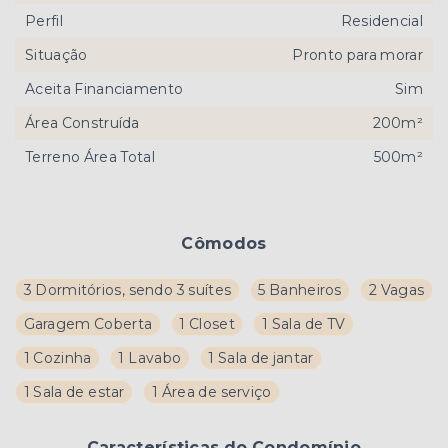
Perfil
Residencial
Situação
Pronto para morar
Aceita Financiamento
Sim
Área Construída
200m²
Terreno Área Total
500m²
Cômodos
3 Dormitórios, sendo 3 suítes
5 Banheiros
2 Vagas
Garagem Coberta
1 Closet
1 Sala de TV
1 Cozinha
1 Lavabo
1 Sala de jantar
1 Sala de estar
1 Área de serviço
Características do Condomínio