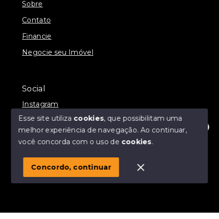
Sobre
Contato
Financie
Negocie seu Imóvel
Social
Instagram
Esse site utiliza
cookies
, que possibilitam uma
melhor experiência de navegação.
Ao continuar,
Olá! Estamos disponíveis para te ajudar.
você concorda com o uso de
cookies
.
© Copyright 2026 - Momax Imóveis - Todos os direitos
reservados
Concordo, continuar
SITE PARA IMOBILIARIA