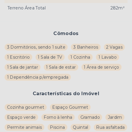
Terreno Área Total
282m²
Cômodos
3 Dormitórios, sendo 1 suíte
3 Banheiros
2 Vagas
1 Escritório
1 Sala de TV
1 Cozinha
1 Lavabo
1 Sala de jantar
1 Sala de estar
1 Área de serviço
1 Dependência p/empregada
Características do Imóvel
Cozinha gourmet
Espaço Gourmet
Espaço verde
Forno à lenha
Gramado
Jardim
Permite animais
Piscina
Quintal
Rua asfaltada