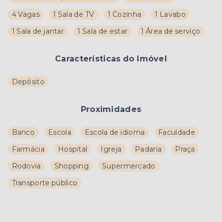
4 Vagas
1 Sala de TV
1 Cozinha
1 Lavabo
1 Sala de jantar
1 Sala de estar
1 Área de serviço
Características do Imóvel
Depósito
Proximidades
Banco
Escola
Escola de idioma
Faculdade
Farmácia
Hospital
Igreja
Padaria
Praça
Rodovia
Shopping
Supermercado
Transporte público