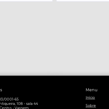
s
Menu
Início
03/0001-65
tiqueira, 108 - sala 44
Sobre
, Centro - Vargem