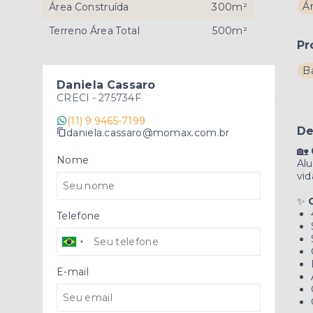
Á
Área Construída
300m²
Terreno Área Total
500m²
Pr
B
Daniela Cassaro
CRECI -
275734F
(11) 9 9465-7199
De
daniela.cassaro@momax.com.br
🏡
Nome
Alu
vid
✨
Telefone
E-mail