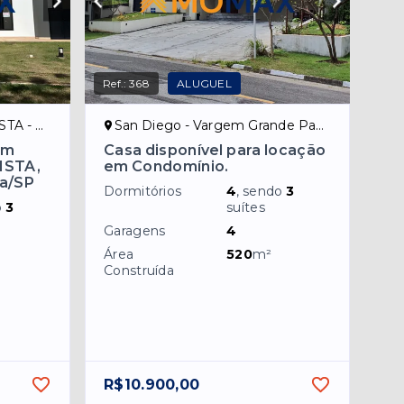
Ref.:
368
ALUGUEL
ulista/SP
San Diego - Vargem Grande Paulista/SP
em
Casa disponível para locação
ISTA,
em Condomínio.
ta/SP
Dormitórios
4
, sendo
3
o
3
suítes
Garagens
4
Área
520
m²
Construída
R$10.900,00