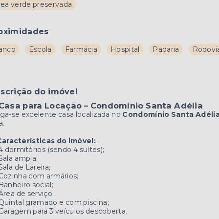
rea verde preservada
oximidades
anco
Escola
Farmácia
Hospital
Padaria
Rodovi
scrição do imóvel
Casa para Locação – Condomínio Santa Adélia
ga-se excelente casa localizada no
Condomínio Santa Adéli
a.
Características do imóvel:
4 dormitórios (sendo 4 suítes);
Sala ampla;
Sala de Lareira;
Cozinha com armários;
Banheiro social;
Área de serviço;
Quintal gramado e com piscina;
Garagem para 3 veículos descoberta.