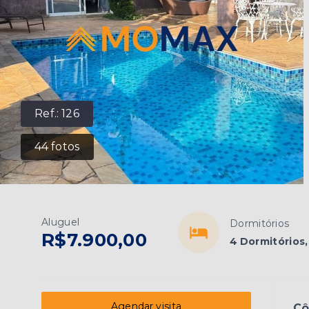
Ref.:
126
44
fotos
Aluguel
Dormitórios
R$7.900,00
4 Dormitórios,
Agendar visita
C