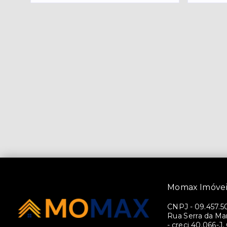
Momax Imóvei
CNPJ
-
09.457.5
Rua Serra da Man
- creci 40.066-J