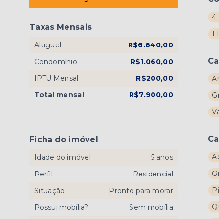
4 
Taxas Mensais
1
Aluguel
R$6.640,00
Ca
Condomínio
R$1.060,00
IPTU Mensal
R$200,00
A
Total mensal
R$7.900,00
G
V
Ca
Ficha do imóvel
A
Idade do imóvel
5 anos
G
Perfil
Residencial
P
Situação
Pronto para morar
Q
Possui mobília?
Sem mobília