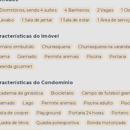
Dormitórios, sendo 4 suítes
4 Banheiros
2 Vagas
1 Cl
 Lavabo
1 Sala de jantar
1 Sala de estar
1 Área de servi
racterísticas do Imóvel
rmário embutido
Churrasqueira
Churrasqueira na varanda
rama
Gramado
Permite animais
Piscina
Portaria
aranda gourmet
racterísticas do Condomínio
cademia de ginástica
Bicicletário
Campo de futebol gra
ramado
Lago
Permite animais
Piscina adulto
Pisc
ista de cooper
Playground
Portaria 24 horas
Porteiro
uadra de tênis
Quadra poliesportiva
Ronda motorizada