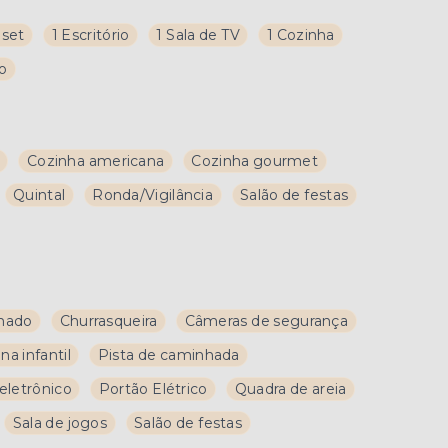
oset
1 Escritório
1 Sala de TV
1 Cozinha
ço
Cozinha americana
Cozinha gourmet
Quintal
Ronda/Vigilância
Salão de festas
mado
Churrasqueira
Câmeras de segurança
ina infantil
Pista de caminhada
 eletrônico
Portão Elétrico
Quadra de areia
Sala de jogos
Salão de festas