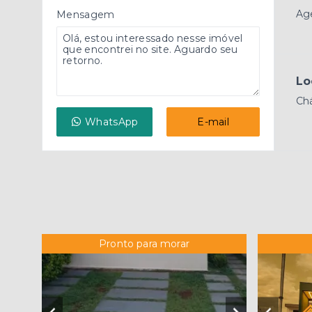
Age
Mensagem
Lo
Ch
WhatsApp
E-mail
Pronto para morar