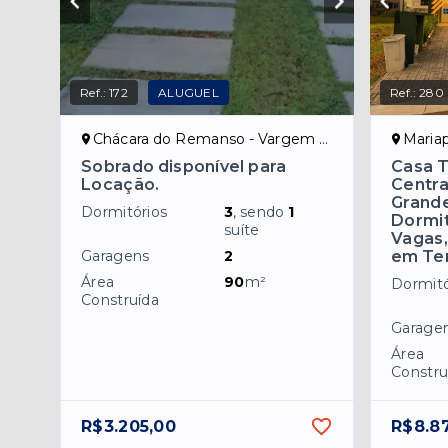
Ref.:
172
ALUGUEL
Ref.:
280
Chácara do Remanso - Vargem Grande Paulista/SP
Mariapoli
Sobrado disponível para
Casa 
Locação.
Centra
Grande
Dormitórios
3
, sendo
1
Dormitó
suíte
Vagas,
Garagens
2
em Te
Área
90
m²
Dormitó
Construída
Garage
Área
Constru
R$3.205,00
R$8.8