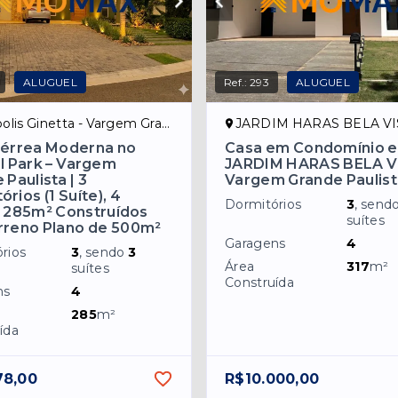
ALUGUEL
Ref.:
293
ALUGUEL
s Ginetta - Vargem Grande Paulista/SP
JARDIM HARAS BELA VISTA - Vargem Grande Pa
Térrea Moderna no
Casa em Condomínio 
l Park – Vargem
JARDIM HARAS BELA V
 Paulista | 3
Vargem Grande Paulis
rios (1 Suíte), 4
Dormitórios
3
, send
 285m² Construídos
suítes
rreno Plano de 500m²
Garagens
4
rios
3
, sendo
3
Área
317
m²
suítes
Construída
ns
4
285
m²
ída
78,00
R$10.000,00