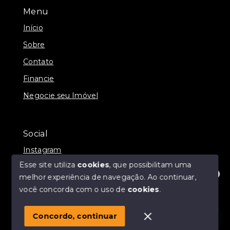
Menu
Início
Sobre
Contato
Financie
Negocie seu Imóvel
Social
Instagram
Esse site utiliza
cookies
, que possibilitam uma
melhor experiência de navegação.
Ao continuar,
Olá! Estamos disponíveis para te ajudar.
você concorda com o uso de
cookies
.
© Copyright 2026 - Momax Imóveis - Todos os direitos
reservados
Concordo, continuar
SITE PARA IMOBILIARIA