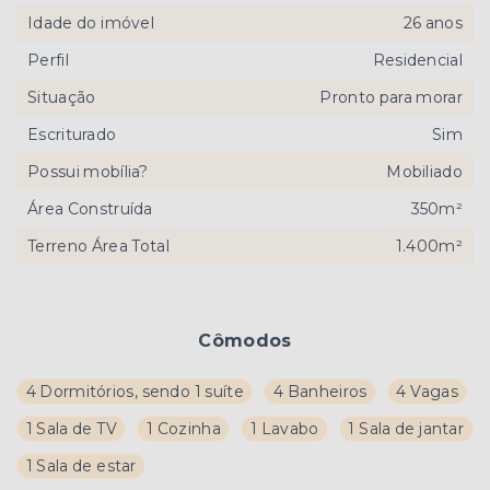
Idade do imóvel
26 anos
Perfil
Residencial
Situação
Pronto para morar
Escriturado
Sim
Possui mobília?
Mobiliado
Área Construída
350m²
Terreno Área Total
1.400m²
Cômodos
4 Dormitórios, sendo 1 suíte
4 Banheiros
4 Vagas
1 Sala de TV
1 Cozinha
1 Lavabo
1 Sala de jantar
1 Sala de estar