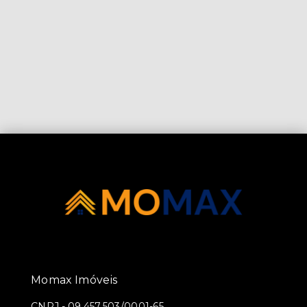
Momax Imóveis
CNPJ
-
09.457.503/0001-65