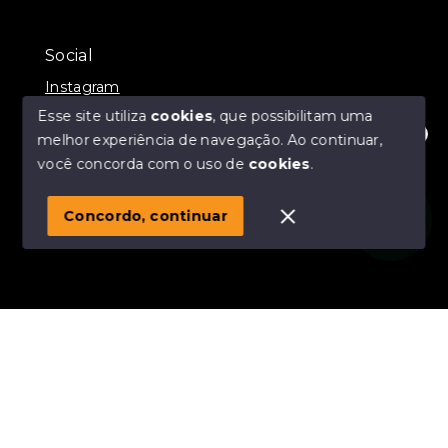
Social
Instagram
Esse site utiliza
cookies
, que possibilitam uma
melhor experiência de navegação.
Ao continuar,
Olá! Estamos disponíveis para te ajudar.
você concorda com o uso de
cookies
.
© Copyright 2026 - Momax Imóveis - Todos os direitos
reservados
Concordo, continuar
SITE PARA IMOBILIARIA
Início
Histórico
Favoritos