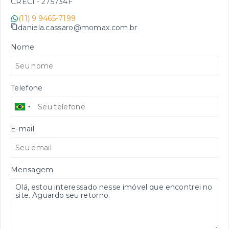
CRECI -
275734F
(11) 9 9465-7199
daniela.cassaro@momax.com.br
Nome
Telefone
E-mail
Mensagem