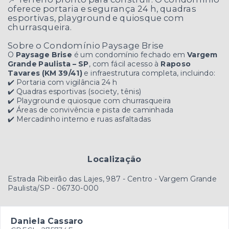
oferece portaria e segurança 24 h, quadras
esportivas, playground e quiosque com
churrasqueira.
Sobre o Condomínio Paysage Brise
O
Paysage Brise
é um condomínio fechado em
Vargem
Grande Paulista – SP
, com fácil acesso à
Raposo
Tavares (KM 39/41)
e infraestrutura completa, incluindo:
✔️ Portaria com vigilância 24 h
✔️ Quadras esportivas (society, tênis)
✔️ Playground e quiosque com churrasqueira
✔️ Áreas de convivência e pista de caminhada
✔️ Mercadinho interno e ruas asfaltadas
Localização
Estrada Ribeirão das Lajes, 987 - Centro - Vargem Grande
Paulista/SP
- 06730-000
Daniela Cassaro