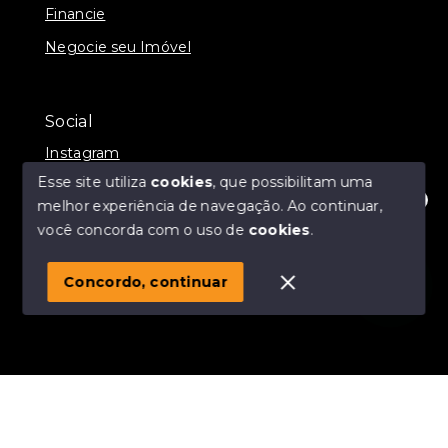
Financie
Negocie seu Imóvel
Social
Instagram
Esse site utiliza
cookies
, que possibilitam uma
melhor experiência de navegação.
Ao continuar,
Olá! Estamos disponíveis para te ajudar.
você concorda com o uso de
cookies
.
© Copyright 2026 - Momax Imóveis - Todos os direitos
reservados
Concordo, continuar
SITE PARA IMOBILIARIA
Início
Histórico
Favoritos