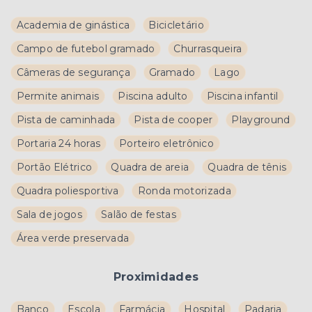
Academia de ginástica
Bicicletário
Campo de futebol gramado
Churrasqueira
Câmeras de segurança
Gramado
Lago
Permite animais
Piscina adulto
Piscina infantil
Pista de caminhada
Pista de cooper
Playground
Portaria 24 horas
Porteiro eletrônico
Portão Elétrico
Quadra de areia
Quadra de tênis
Quadra poliesportiva
Ronda motorizada
Sala de jogos
Salão de festas
Área verde preservada
Proximidades
Banco
Escola
Farmácia
Hospital
Padaria