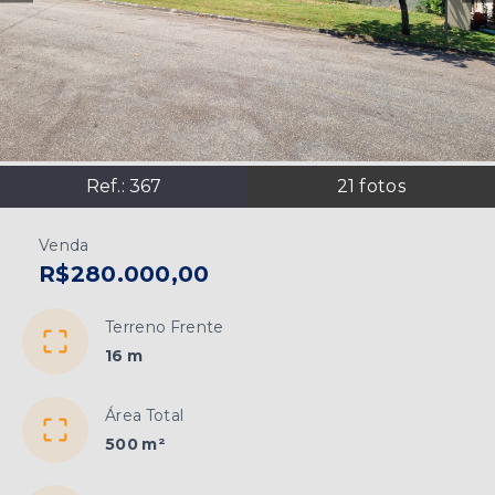
Ref.:
367
21
fotos
Venda
R$280.000,00
Terreno Frente
16 m
Área Total
500 m²